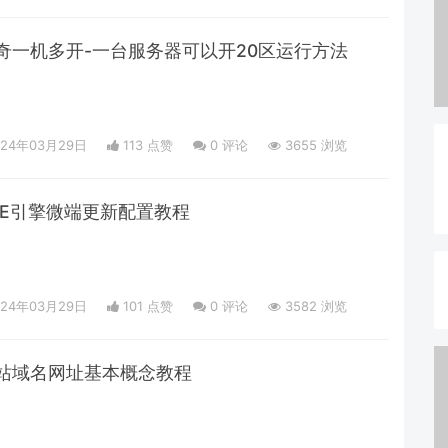
传奇一机多开-一台服务器可以开20区运行方法
024年03月29日
113 点赞
0
评论
3655 浏览
GEE引擎微端更新配置教程
024年03月29日
101 点赞
0
评论
3582 浏览
网站域名网址基本概念教程