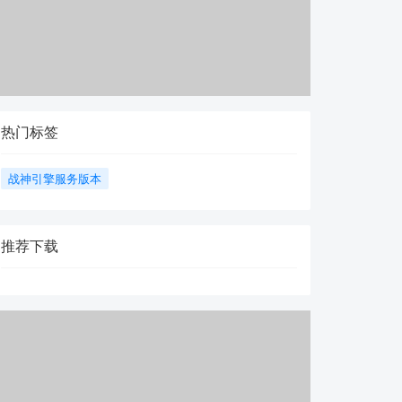
热门标签
战神引擎服务版本
推荐下载