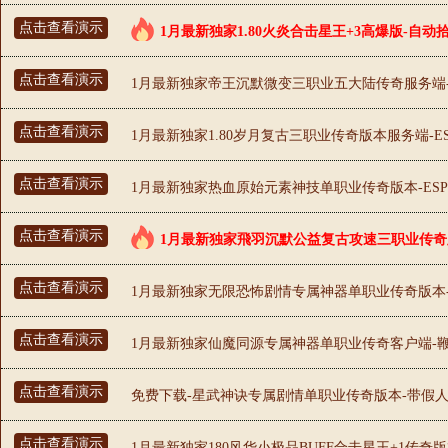
点击查看演示
1月最新独家1.80火炎合击星王+3高爆版-自动
点击查看演示
1月最新独家帝王沉默微变三职业五大陆传奇服务端-
点击查看演示
1月最新独家1.80岁月复古三职业传奇版本服务端-ES
点击查看演示
1月最新独家热血原始元素神技单职业传奇版本-ESP
点击查看演示
1月最新独家飛羽沉默公益复古攻速三职业传奇版本
点击查看演示
1月最新独家无限恐怖剧情专属神器单职业传奇版本-神
点击查看演示
1月最新独家仙魔同源专属神器单职业传奇客户端-鞭尸
点击查看演示
免费下载-星武神诀专属剧情单职业传奇版本-带假人光
点击查看演示
1月最新独家180风华小极品BUFF合击星王+1传奇版