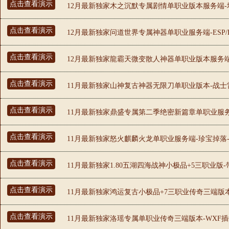
点击查看演示
12月最新独家木之沉默专属剧情单职业版本服务端-地
点击查看演示
12月最新独家问道世界专属神器单职业服务端-ESP/
点击查看演示
12月最新独家龍霸天微变散人神器单职业版本服务端-智
点击查看演示
11月最新独家山神复古神器无限刀单职业版本-战士雷电
点击查看演示
11月最新独家鼎盛专属第二季绝密新篇章单职业服务端-
点击查看演示
11月最新独家怒火麒麟火龙单职业服务端-珍宝掉落-战
点击查看演示
11月最新独家1.80五湖四海战神小极品+5三职业版-
点击查看演示
11月最新独家鸿运复古小极品+7三职业传奇三端版本
点击查看演示
11月最新独家洛瑶专属单职业传奇三端版本-WXF插