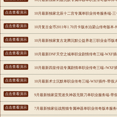
点击查看演示
10月最新独家北辰十二宫专属单职业传奇服务端-三十
点击查看演示
10月复古金币2011年1.70月卡版水泊梁山传奇版本
点击查看演示
10月最新独家复古龙腾沉默公益养老三职业金币版本-带
点击查看演示
10月最新DNF天空之城单职业剧情传奇三端-WXF
点击查看演示
10月最新四皇传说专属剧情单职业传奇三端-/WXF
点击查看演示
10月最新术士沉默单职业传奇三端-WXF插件-带假
点击查看演示
9月最新独家蛮荒迷失神器无限刀单职业服务端-带假人光
点击查看演示
7月最新独家征战熊猫专属神器单职业传奇版本服务端-