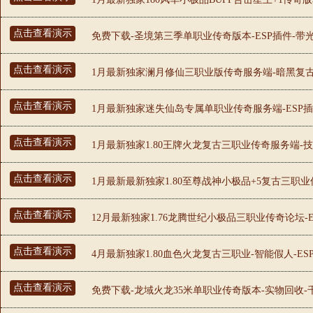
引擎
点击查看演示
免费下载-圣境第三季单职业传奇版本-ESP插件-带光
点击查看演示
1月最新独家澜月修仙三职业版传奇服务端-暗黑复古
点击查看演示
1月最新独家迷失仙岛专属单职业传奇服务端-ESP插
点击查看演示
1月最新独家1.80王牌火龙复古三职业传奇服务端-技
点击查看演示
1月最新最新独家1.80至尊战神小极品+5复古三职业
点击查看演示
12月最新独家1.76龙腾世纪小极品三职业传奇论坛-E
点击查看演示
4月最新独家1.80血色火龙复古三职业-智能假人-ES
点击查看演示
免费下载-龙域火龙35米单职业传奇版本-实物回收-