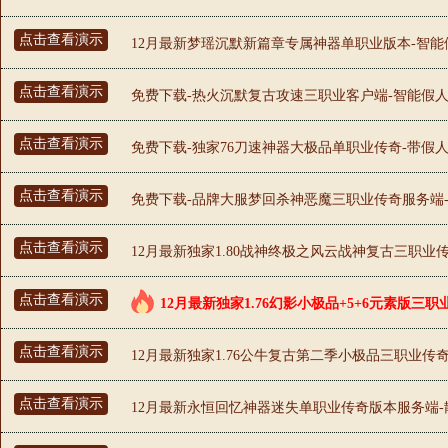
点击查看演示
12月最新梦瑶沉默新篇章专属神器单职业版本-智能假
点击查看演示
免费下载-热火沉默复古攻速三职业客户端-智能假人-狂
点击查看演示
免费下载-独家76刀速神器大极品单职业传奇-带假人-
点击查看演示
免费下载-品牌大服梦回杀神恶魔三职业传奇服务端-E
点击查看演示
12月最新独家1.80战神终极之风云战神复古三职业传
点击查看演示
12月最新独家1.76幻影小极品+5+6元素版三职
点击查看演示
12月最新独家1.76公牛复古第二季小极品三职业传奇
点击查看演示
12月最新永恒回忆神器迷失单职业传奇版本服务端-散