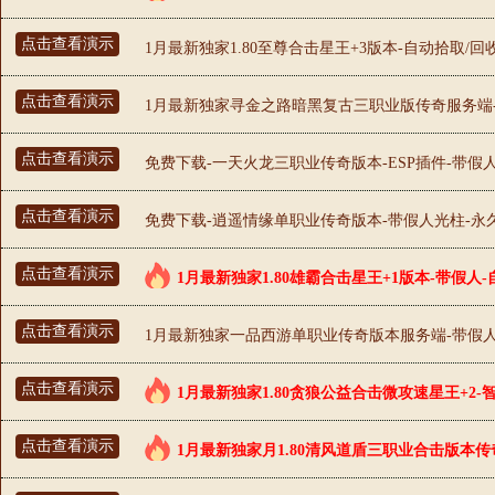
点击查看演示
1月最新独家1.80至尊合击星王+3版本-自动拾取/回
点击查看演示
1月最新独家寻金之路暗黑复古三职业版传奇服务端-
点击查看演示
免费下载-一天火龙三职业传奇版本-ESP插件-带假人
点击查看演示
免费下载-逍遥情缘单职业传奇版本-带假人光柱-永久
点击查看演示
1月最新独家1.80雄霸合击星王+1版本-带假人
点击查看演示
1月最新独家一品西游单职业传奇版本服务端-带假人
点击查看演示
1月最新独家1.80贪狼公益合击微攻速星王+2-
点击查看演示
1月最新独家月1.80清风道盾三职业合击版本传奇