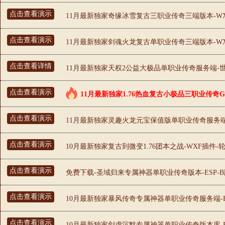
点击查看演示
11月最新独家奇缘冰雪复古三职业传奇三端版本-WX
点击查看演示
11月最新独家剑魂火龙复古单职业传奇三端版本-WX
点击查看详情
11月最新独家天权2公益大极品单职业传奇服务端-世界
点击查看演示
11月最新独家1.76热血复古小极品三职业传奇G
点击查看演示
11月最新独家灵趣火龙元宝保值版单职业传奇服务端-通
点击查看演示
10月最新独家复古到微变1.76团本之战-WXF插件-
点击查看演示
免费下载-圣域归来专属神器单职业传奇版本-ESP-B
点击查看演示
10月最新独家暴风传奇专属神器单职业传奇服务端-ES
点击查看演示
10月最新独家剑虚沉默专属神器单职业传奇版本库-ES