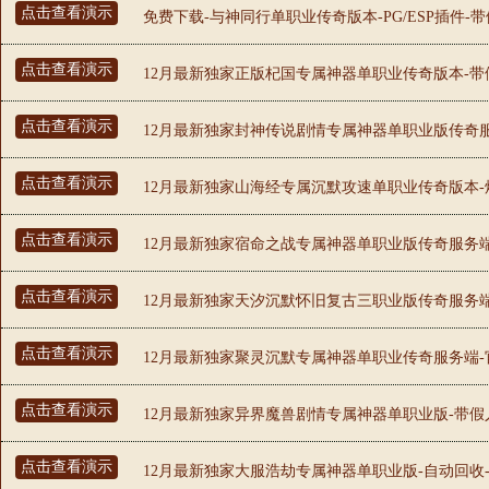
点击查看演示
免费下载-与神同行单职业传奇版本-PG/ESP插件-
点击查看演示
12月最新独家正版杞国专属神器单职业传奇版本-带假
点击查看演示
12月最新独家封神传说剧情专属神器单职业版传奇服
点击查看演示
12月最新独家山海经专属沉默攻速单职业传奇版本-炫
点击查看演示
12月最新独家宿命之战专属神器单职业版传奇服务端-
点击查看演示
12月最新独家天汐沉默怀旧复古三职业版传奇服务端
点击查看演示
12月最新独家聚灵沉默专属神器单职业传奇服务端-官
点击查看演示
12月最新独家异界魔兽剧情专属神器单职业版-带假人
点击查看演示
12月最新独家大服浩劫专属神器单职业版-自动回收-