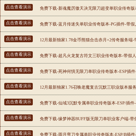
点击查看演示
免费下载-新魂魔厉傲天决无限刀超变单职业传奇版本-
点击查看演示
免费下载-蓝月传迷失单职业传奇版本-PG插件-带假
点击查看演示
12月最新独家1.78金币熊猫合击赤月+2传奇服务端
点击查看演示
免费下载-超凡火龙复古符文三职业传奇版本-带假人带
点击查看演示
免费下载-死神何惧无限刀单职业传奇版本-ESP插件
点击查看演示
12月最新独家1.76召唤老魔复古沉默三职业版本服务
点击查看演示
免费下载-仙域3沉默专属单职业传奇版本-ESP/插件
点击查看演示
免费下载-缘梦神器BUFF版无限刀单职业客户端-带假
点击查看演示
免费下载-圆月弯刀专属单职业传奇版本-ESP/B插件