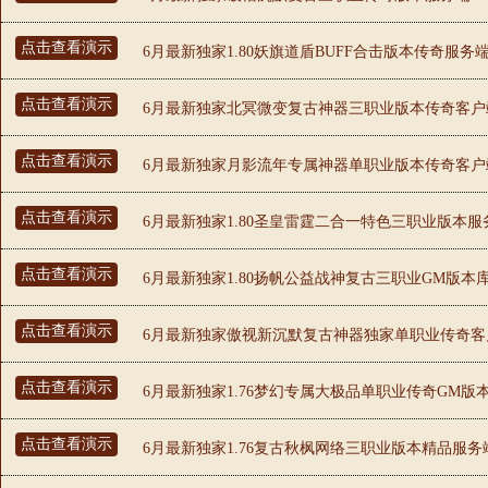
点击查看演示
6月最新独家1.80妖旗道盾BUFF合击版本传奇服务端-
点击查看演示
6月最新独家北冥微变复古神器三职业版本传奇客户端-E
点击查看演示
6月最新独家月影流年专属神器单职业版本传奇客户端
点击查看演示
6月最新独家1.80圣皇雷霆二合一特色三职业版本服务
点击查看演示
6月最新独家1.80扬帆公益战神复古三职业GM版本库-
点击查看演示
6月最新独家傲视新沉默复古神器独家单职业传奇客户端
点击查看演示
6月最新独家1.76梦幻专属大极品单职业传奇GM版本
点击查看演示
6月最新独家1.76复古秋枫网络三职业版本精品服务端