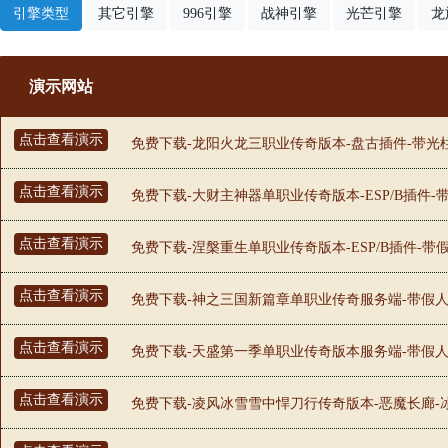
引擎类型
其它引擎
996引擎
战神引擎
光芒引擎
龙
演示网站
点击查看演示
免费下载-龙阳火龙三职业传奇版本-盘古插件-带光柱
点击查看演示
免费下载-大财主神器单职业传奇版本-ESP/B插件-
点击查看演示
免费下载-涅槃重生单职业传奇版本-ESP/B插件-带
点击查看演示
免费下载-神之三国新篇章单职业传奇服务端-带假人-
点击查看演示
免费下载-天盛第一季单职业传奇版本服务端-带假人光
点击查看演示
免费下载-凌风冰雪雪中悍刀行传奇版本-恶魔长廊-冰