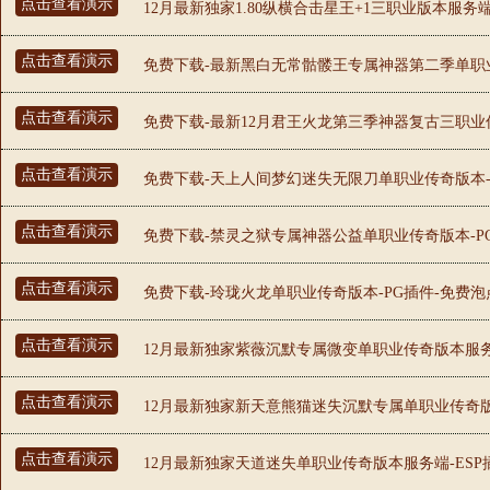
点击查看演示
12月最新独家1.80纵横合击星王+1三职业版本服务
点击查看演示
免费下载-最新黑白无常骷髅王专属神器第二季单职业版本
点击查看演示
免费下载-最新12月君王火龙第三季神器复古三职业传
点击查看演示
免费下载-天上人间梦幻迷失无限刀单职业传奇版本-E
点击查看演示
免费下载-禁灵之狱专属神器公益单职业传奇版本-PG/
点击查看演示
免费下载-玲珑火龙单职业传奇版本-PG插件-免费泡点
点击查看演示
12月最新独家紫薇沉默专属微变单职业传奇版本服务端-
点击查看演示
12月最新独家新天意熊猫迷失沉默专属单职业传奇版本
点击查看演示
12月最新独家天道迷失单职业传奇版本服务端-ESP插