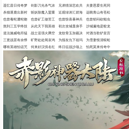
遥忆昔日传奇梦 剑影刀光杀气浓 兄弟情深悲欢共 夫妻恩爱生死同
杀猫逐鹿出新村 斩妖除魔入盟重 近观绿涛汇碧海 远眺青山有苍松
也曾毒蛇遭蛇吻 也曾矿工做苦工 也曾惊喜暴神兵 也曾郁闷砍蛆虫
熬到三五学终技 从此天下我英雄 初次攻城显身手 沙城遍地是蛟龙
道法施威电符猛 战士逞强火腾空 龙纹骨玉加裁决 对酒当歌铲皇宫
三更战罢有余悸 旷野处处闻哀鸿 为报友仇下祖玛 为雪妻恨清蜈蚣
哪有英雄怕诅咒 何来好汉惧名红 终日征战沙场上 怕死莫来传奇中