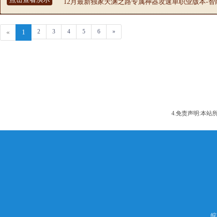
12月最新独家天渊之路专属神器攻速单职业版本-智能
2
3
4
5
6
»
«
1
4.免责声明:本
皖