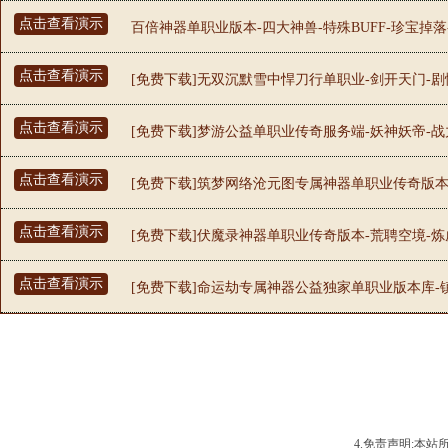
点击查看演示
百倍神器单职业版本-四大神兽-特殊BUFF-珍宝掉落
点击查看演示
[免费下载]无双沉默雪中悍刀行单职业-剑开天门-剧
点击查看演示
[免费下载]梦游公益单职业传奇服务端-妖神妖帝-战力排
点击查看演示
[免费下载]筑梦网络沧元图专属神器单职业传奇版本-
点击查看演示
[免费下载]伏魔录神器单职业传奇版本-荒聘空境-炼
点击查看演示
[免费下载]命运劫专属神器公益独家单职业版本库-镇
4.免责声明:本