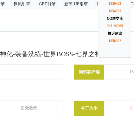
引擎
翎风引擎
GEE引擎
新BLUE引擎
新GOM引擎
1850302
G
1854535
QQ群交流
903197065
投诉建议
1850302
化-装备洗练-世界BOSS-七界之神-翎风引擎
测试客户端
1
暂无教程
补丁大小
6