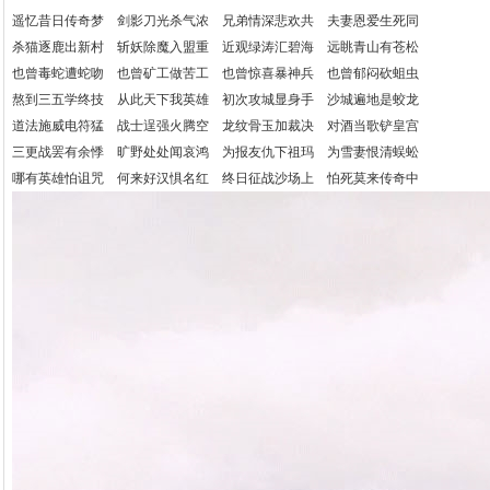
遥忆昔日传奇梦 剑影刀光杀气浓 兄弟情深悲欢共 夫妻恩爱生死同
杀猫逐鹿出新村 斩妖除魔入盟重 近观绿涛汇碧海 远眺青山有苍松
也曾毒蛇遭蛇吻 也曾矿工做苦工 也曾惊喜暴神兵 也曾郁闷砍蛆虫
熬到三五学终技 从此天下我英雄 初次攻城显身手 沙城遍地是蛟龙
道法施威电符猛 战士逞强火腾空 龙纹骨玉加裁决 对酒当歌铲皇宫
三更战罢有余悸 旷野处处闻哀鸿 为报友仇下祖玛 为雪妻恨清蜈蚣
哪有英雄怕诅咒 何来好汉惧名红 终日征战沙场上 怕死莫来传奇中