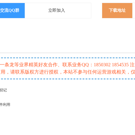
交流QQ群
立即加入
下载地址
龙等业界精英好友合作、联系业务QQ：1850302 185453
或商用，请联系版权方进行授权，本站不参与任何运营游戏相关，
请切记
插件利用