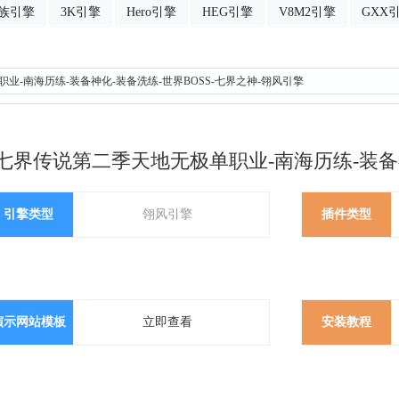
族引擎
3K引擎
Hero引擎
HEG引擎
V8M2引擎
GXX
业-南海历练-装备神化-装备洗练-世界BOSS-七界之神-翎风引擎
七界传说第二季天地无极单职业-南海历练-装备神
引擎类型
翎风引擎
插件类型
演示网站模板
立即查看
安装教程