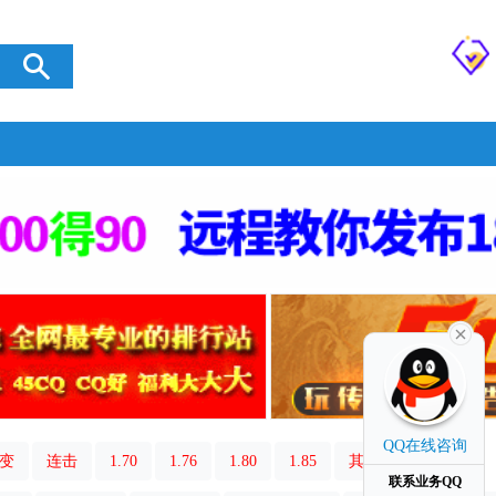
QQ在线咨询
变
连击
1.70
1.76
1.80
1.85
其它类型
联系业务QQ