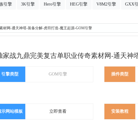
族引擎
3K引擎
Hero引擎
HEG引擎
V8M2引擎
GXX
素材网-通天神塔-装备分解-虎符打造-魔王起源-GOM引擎
独家战九鼎完美复古单职业传奇素材网-通天神塔
引擎类型
GOM引擎
插件类型
演示网站模板
立即查看
安装教程