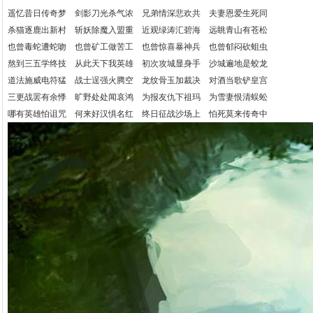
遥忆昔日传奇梦 剑影刀光杀气浓 兄弟情深悲欢共 夫妻恩爱生死同
杀猫逐鹿出新村 斩妖除魔入盟重 近观绿涛汇碧海 远眺青山有苍松
也曾毒蛇遭蛇吻 也曾矿工做苦工 也曾惊喜暴神兵 也曾郁闷砍蛆虫
熬到三五学终技 从此天下我英雄 初次攻城显身手 沙城遍地是蛟龙
道法施威电符猛 战士逞强火腾空 龙纹骨玉加裁决 对酒当歌铲皇宫
三更战罢有余悸 旷野处处闻哀鸿 为报友仇下祖玛 为雪妻恨清蜈蚣
哪有英雄怕诅咒 何来好汉惧名红 终日征战沙场上 怕死莫来传奇中