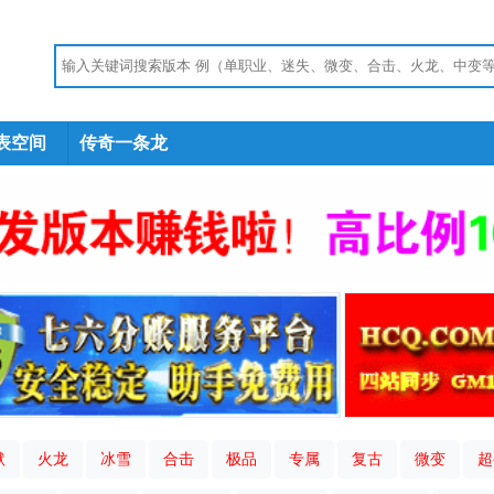
表空间
传奇一条龙
默
火龙
冰雪
合击
极品
专属
复古
微变
超