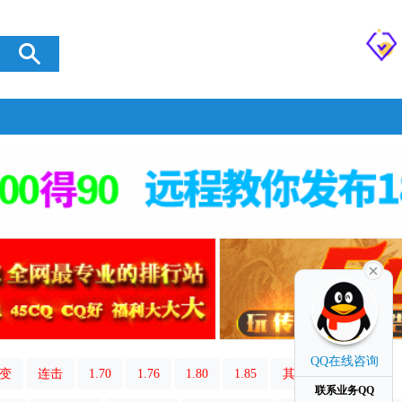
QQ在线咨询
变
连击
1.70
1.76
1.80
1.85
其它类型
联系业务QQ