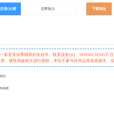
交流QQ群
立即加入
下载地址
龙等业界精英好友合作、联系业务QQ：1850302 185453
或商用，请联系版权方进行授权，本站不参与任何运营游戏相关，
请切记
插件利用