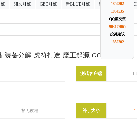
引擎
翎风引擎
GEE引擎
新BLUE引擎
新GOM引擎
1850302
G
1854535
QQ群交流
903197065
投诉建议
1850302
-装备分解-虎符打造-魔王起源-GOM引擎
测试客户端
1
暂无教程
补丁大小
4