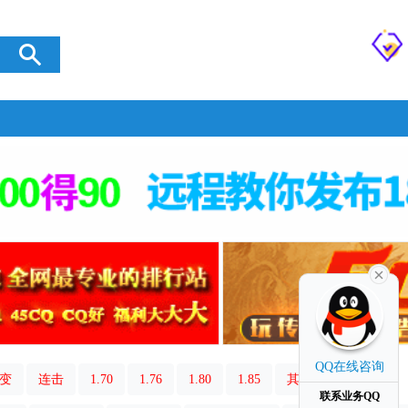
QQ在线咨询
变
连击
1.70
1.76
1.80
1.85
其它类型
联系业务QQ