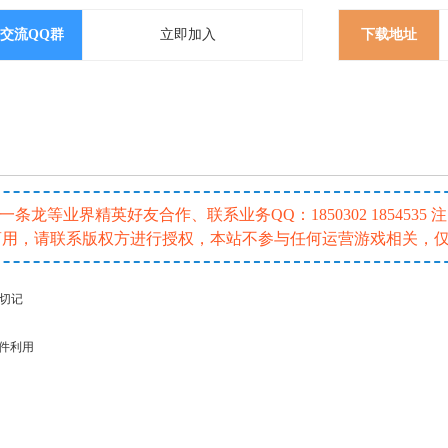
交流QQ群
立即加入
下载地址
龙等业界精英好友合作、联系业务QQ：1850302 185453
或商用，请联系版权方进行授权，本站不参与任何运营游戏相关，
请切记
插件利用