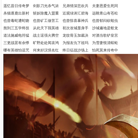
遥忆昔日传奇梦 剑影刀光杀气浓 兄弟情深悲欢共 夫妻恩爱生死同
杀猫逐鹿出新村 斩妖除魔入盟重 近观绿涛汇碧海 远眺青山有苍松
也曾毒蛇遭蛇吻 也曾矿工做苦工 也曾惊喜暴神兵 也曾郁闷砍蛆虫
熬到三五学终技 从此天下我英雄 初次攻城显身手 沙城遍地是蛟龙
道法施威电符猛 战士逞强火腾空 龙纹骨玉加裁决 对酒当歌铲皇宫
三更战罢有余悸 旷野处处闻哀鸿 为报友仇下祖玛 为雪妻恨清蜈蚣
哪有英雄怕诅咒 何来好汉惧名红 终日征战沙场上 怕死莫来传奇中