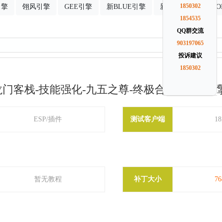
引擎
翎风引擎
GEE引擎
新BLUE引擎
新GOM引擎
1850302
G
1854535
QQ群交流
903197065
投诉建议
1850302
龙门客栈-技能强化-九五之尊-终极合成-GOM引
ESP/插件
测试客户端
1
暂无教程
补丁大小
7