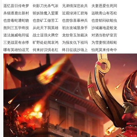
遥忆昔日传奇梦 剑影刀光杀气浓 兄弟情深悲欢共 夫妻恩爱生死同
杀猫逐鹿出新村 斩妖除魔入盟重 近观绿涛汇碧海 远眺青山有苍松
也曾毒蛇遭蛇吻 也曾矿工做苦工 也曾惊喜暴神兵 也曾郁闷砍蛆虫
熬到三五学终技 从此天下我英雄 初次攻城显身手 沙城遍地是蛟龙
道法施威电符猛 战士逞强火腾空 龙纹骨玉加裁决 对酒当歌铲皇宫
三更战罢有余悸 旷野处处闻哀鸿 为报友仇下祖玛 为雪妻恨清蜈蚣
哪有英雄怕诅咒 何来好汉惧名红 终日征战沙场上 怕死莫来传奇中