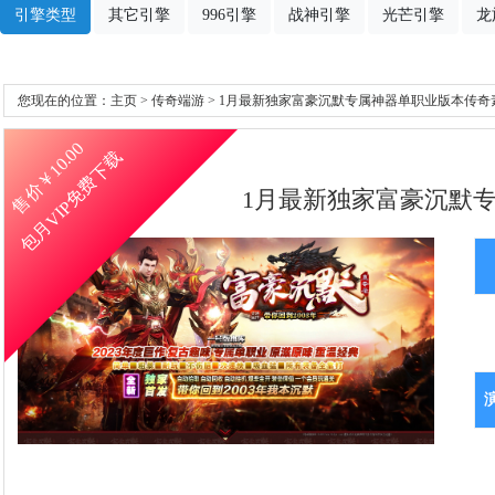
引擎类型
其它引擎
996引擎
战神引擎
光芒引擎
龙
您现在的位置：
主页
>
传奇端游
> 1月最新独家富豪沉默专属神器单职业版本传奇素材
10.00
包月VIP免费下载
售价￥
1月最新独家富豪沉默专属