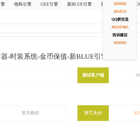
引擎
翎风引擎
GEE引擎
新BLUE引擎
新GOM引擎
1850302
G
1854535
QQ群交流
903197065
投诉建议
1850302
器-时装系统-金币保值-新BLUE引擎
测试客户端
1
暂无教程
补丁大小
11