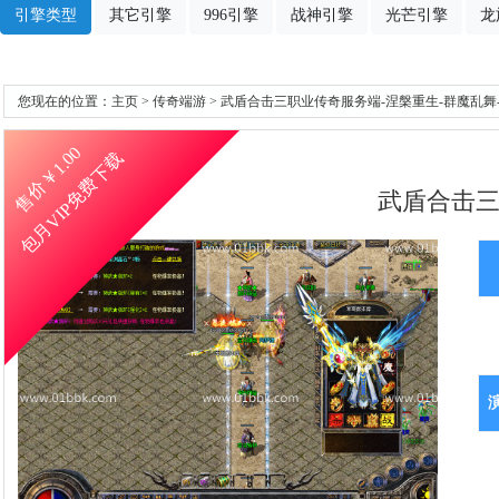
引擎类型
其它引擎
996引擎
战神引擎
光芒引擎
龙
您现在的位置：
主页
>
传奇端游
> 武盾合击三职业传奇服务端-涅槃重生-群魔乱舞-
1.00
包月VIP免费下载
售价￥
武盾合击三