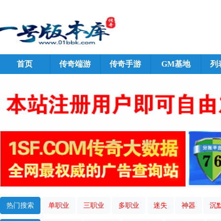
首页
传奇端游
传奇手游
GM基地
列
热门搜索
单职业
三职业
多职业
迷失
神器
沉