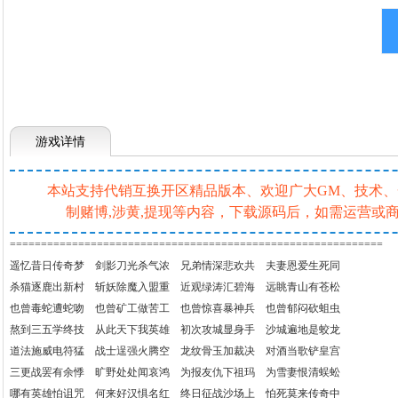
游戏详情
本站支持代销互换开区精品版本、欢迎广大GM、技术、一条
制赌博,涉黄,提现等内容，下载源码后，如需运营
============================================================
遥忆昔日传奇梦 剑影刀光杀气浓 兄弟情深悲欢共 夫妻恩爱生死同
杀猫逐鹿出新村 斩妖除魔入盟重 近观绿涛汇碧海 远眺青山有苍松
也曾毒蛇遭蛇吻 也曾矿工做苦工 也曾惊喜暴神兵 也曾郁闷砍蛆虫
熬到三五学终技 从此天下我英雄 初次攻城显身手 沙城遍地是蛟龙
道法施威电符猛 战士逞强火腾空 龙纹骨玉加裁决 对酒当歌铲皇宫
三更战罢有余悸 旷野处处闻哀鸿 为报友仇下祖玛 为雪妻恨清蜈蚣
哪有英雄怕诅咒 何来好汉惧名红 终日征战沙场上 怕死莫来传奇中