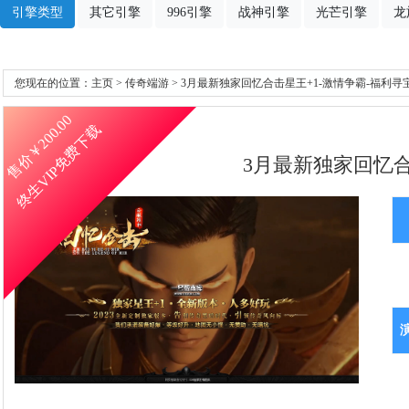
引擎类型
其它引擎
996引擎
战神引擎
光芒引擎
龙
您现在的位置：
主页
>
传奇端游
> 3月最新独家回忆合击星王+1-激情争霸-福利寻
200.00
终生VIP免费下载
售价￥
3月最新独家回忆合