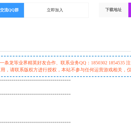
下载地址
交流QQ群
立即加入
龙等业界精英好友合作、联系业务QQ：1850302 185453
或商用，请联系版权方进行授权，本站不参与任何运营游戏相关，
===================================
===================================
===================================