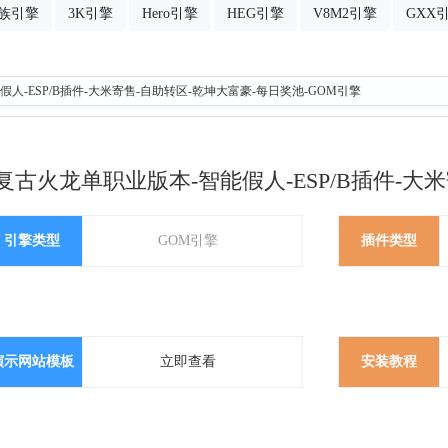
族引擎
3K引擎
Hero引擎
HEG引擎
V8M2引擎
GXX
人-ESP/B插件-大米寄售-自助转区-乾坤大富豪-每日奖池-GOM引擎
古火龙单职业版本-智能假人-ESP/B插件-大米
引擎类型
GOM引擎
插件类型
演示网站模板
立即查看
安装教程