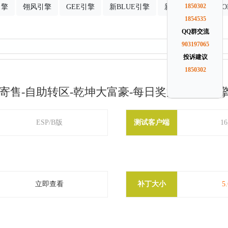
引擎
翎风引擎
GEE引擎
新BLUE引擎
新GOM引擎
1850302
G
1854535
QQ群交流
903197065
投诉建议
1850302
寄售-自助转区-乾坤大富豪-每日奖池-GOM引
ESP/B版
测试客户端
1
立即查看
补丁大小
5