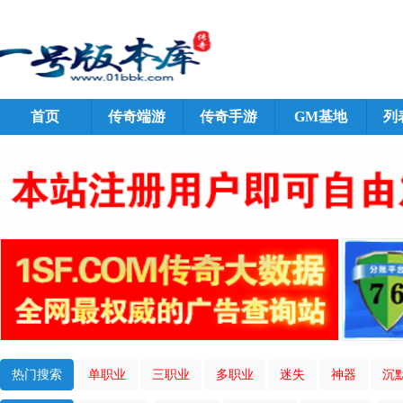
首页
传奇端游
传奇手游
GM基地
列
热门搜索
单职业
三职业
多职业
迷失
神器
沉