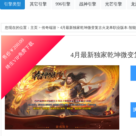
引擎类型
其它引擎
996引擎
战神引擎
光芒引擎
龙
您现在的位置：
主页
>
传奇端游
> 4月最新独家乾坤微变复古火龙单职业版本-智能假
200.00
终生VIP免费下载
售价￥
4月最新独家乾坤微变复