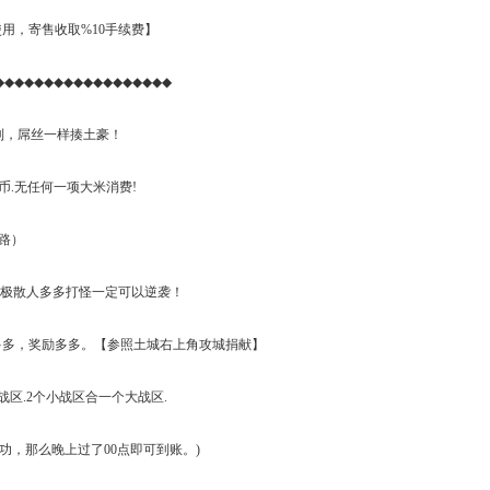
，寄售收取%10手续费】
◆◆◆◆◆◆◆◆◆◆◆◆◆◆◆◆◆◆
赚到，屌丝一样揍土豪！
币.无任何一项大米消费!
套路）
出终极散人多多打怪一定可以逆袭！
装备多多，奖励多多。【参照土城右上角攻城捐献】
小组一个小战区.2个小战区合一个大战区.
成功，那么晚上过了00点即可到账。)