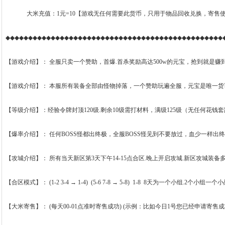
大米充值：1元=10【游戏无任何需要此货币，只用于物品回收兑换，寄售使用
◆◆◆◆◆◆◆◆◆◆◆◆◆◆◆◆◆◆◆◆◆◆◆◆◆◆◆◆◆◆◆◆◆◆◆◆◆◆◆◆◆◆◆◆◆◆◆◆
【游戏介绍】： 全服只卖一个赞助，首爆.首杀奖励高达500w的元宝，抢到就是
【游戏介绍】： 本服所有装备全部由怪物掉落，一个赞助玩遍全服，元宝是唯一货
【等级介绍】：经验令牌封顶120级.剩余10级需打材料，满级125级（无任何花钱
【爆率介绍】： 任何BOSS怪都出终极，全服BOSS怪见到不要放过，血少一样
【攻城介绍】： 所有当天新区第3天下午14-15点合区.晚上开启攻城.新区攻城
【合区模式】： (1-2 3-4 → 1-4) (5-6 7-8 → 5-8) 1-8 8天为一个小组.2个
【大米寄售】： (每天00-01点准时寄售成功) (示例：比如今日1号您已经申请寄售