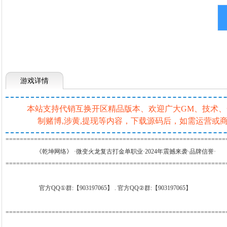
游戏详情
本站支持代销互换开区精品版本、欢迎广大GM、技术、一条
制赌博,涉黄,提现等内容，下载源码后，如需运营
==============================================================
《乾坤网络》 ·微变火龙复古打金单职业·2024年震撼来袭·品牌信誉·
==============================================================
官方QQ①群:【903197065】 . 官方QQ②群:【903197065】
==============================================================