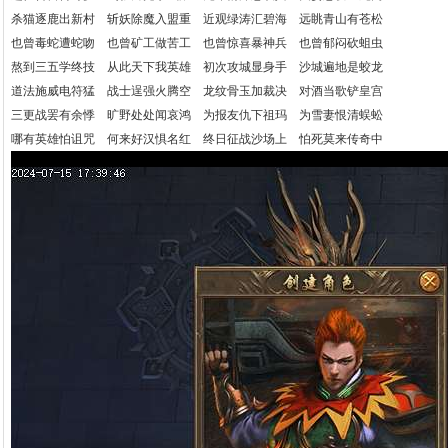
杀猫逐鹿出新村 斩妖除魔入盟重 近观绿涛汇碧海 远眺青山有苍松
也曾毒蛇遭蛇吻 也曾矿工做苦工 也曾惊喜暴神兵 也曾郁闷砍蛆虫
熬到三五学终技 从此天下我英雄 初次攻城显身手 沙城遍地是蛟龙
道法施威电符猛 战士逞强火腾空 龙纹骨玉加裁决 对酒当歌铲皇宫
三更战罢有余悸 旷野处处闻哀鸿 为报友仇下祖玛 为雪妻恨清蜈蚣
哪有英雄怕诅咒 何来好汉惧名红 终日征战沙场上 怕死莫来传奇中