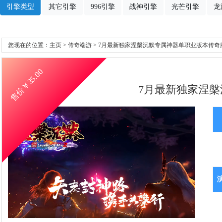
引擎类型
其它引擎
996引擎
战神引擎
光芒引擎
龙
您现在的位置：
主页
>
传奇端游
> 7月最新独家涅槃沉默专属神器单职业版本传奇服
35.00
售价￥
7月最新独家涅槃