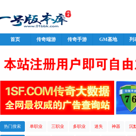
首页
传奇端游
传奇手游
GM基地
列
热门搜索
单职业
三职业
多职业
迷失
神器
沉