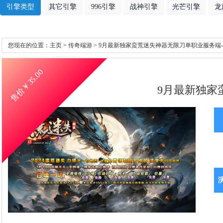
引擎类型
其它引擎
996引擎
战神引擎
光芒引擎
龙
您现在的位置：
主页
>
传奇端游
> 9月最新独家蛮荒迷失神器无限刀单职业服务端-带
35.00
售价￥
9月最新独家