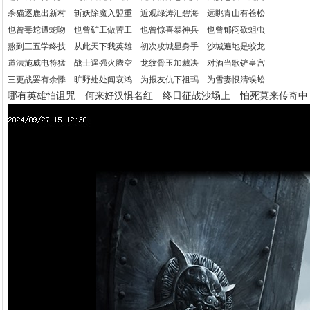
杀猫逐鹿出新村 斩妖除魔入盟重 近观绿涛汇碧海 远眺青山有苍松
也曾毒蛇遭蛇吻 也曾矿工做苦工 也曾惊喜暴神兵 也曾郁闷砍蛆虫
熬到三五学终技 从此天下我英雄 初次攻城显身手 沙城遍地是蛟龙
道法施威电符猛 战士逞强火腾空 龙纹骨玉加裁决 对酒当歌铲皇宫
三更战罢有余悸 旷野处处闻哀鸿 为报友仇下祖玛 为雪妻恨清蜈蚣
哪有英雄怕诅咒 何来好汉惧名红 终日征战沙场上 怕死莫来传奇中