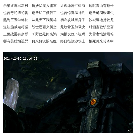
杀猫逐鹿出新村 斩妖除魔入盟重 近观绿涛汇碧海 远眺青山有苍松
也曾毒蛇遭蛇吻 也曾矿工做苦工 也曾惊喜暴神兵 也曾郁闷砍蛆虫
熬到三五学终技 从此天下我英雄 初次攻城显身手 沙城遍地是蛟龙
道法施威电符猛 战士逞强火腾空 龙纹骨玉加裁决 对酒当歌铲皇宫
三更战罢有余悸 旷野处处闻哀鸿 为报友仇下祖玛 为雪妻恨清蜈蚣
哪有英雄怕诅咒 何来好汉惧名红 终日征战沙场上 怕死莫来传奇中