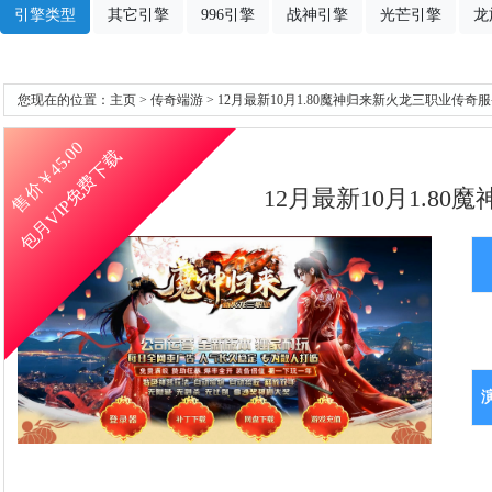
引擎类型
其它引擎
996引擎
战神引擎
光芒引擎
龙
您现在的位置：
主页
>
传奇端游
> 12月最新10月1.80魔神归来新火龙三职业传奇
45.00
包月VIP免费下载
售价￥
12月最新10月1.8