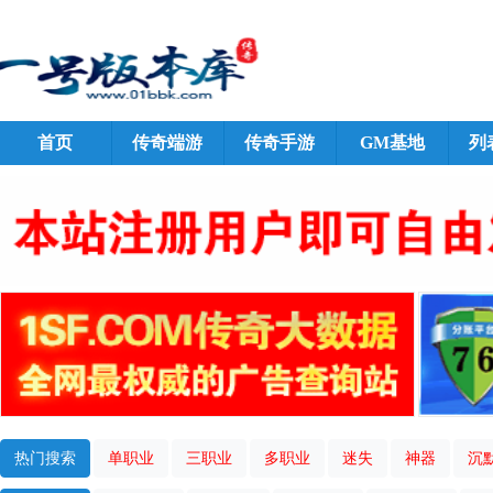
首页
传奇端游
传奇手游
GM基地
列
热门搜索
单职业
三职业
多职业
迷失
神器
沉