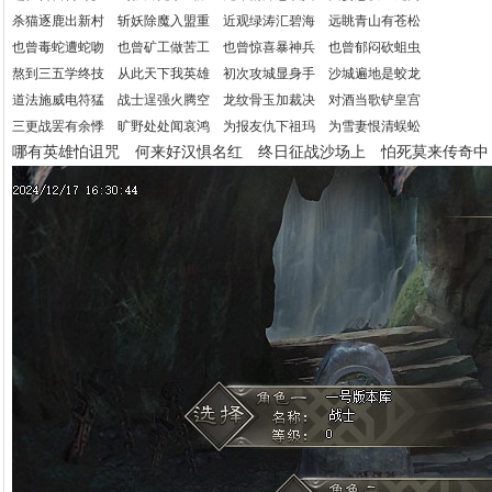
杀猫逐鹿出新村 斩妖除魔入盟重 近观绿涛汇碧海 远眺青山有苍松
也曾毒蛇遭蛇吻 也曾矿工做苦工 也曾惊喜暴神兵 也曾郁闷砍蛆虫
熬到三五学终技 从此天下我英雄 初次攻城显身手 沙城遍地是蛟龙
道法施威电符猛 战士逞强火腾空 龙纹骨玉加裁决 对酒当歌铲皇宫
三更战罢有余悸 旷野处处闻哀鸿 为报友仇下祖玛 为雪妻恨清蜈蚣
哪有英雄怕诅咒 何来好汉惧名红 终日征战沙场上 怕死莫来传奇中