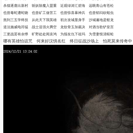
杀猫逐鹿出新村 斩妖除魔入盟重 近观绿涛汇碧海 远眺青山有苍松
也曾毒蛇遭蛇吻 也曾矿工做苦工 也曾惊喜暴神兵 也曾郁闷砍蛆虫
熬到三五学终技 从此天下我英雄 初次攻城显身手 沙城遍地是蛟龙
道法施威电符猛 战士逞强火腾空 龙纹骨玉加裁决 对酒当歌铲皇宫
三更战罢有余悸 旷野处处闻哀鸿 为报友仇下祖玛 为雪妻恨清蜈蚣
哪有英雄怕诅咒 何来好汉惧名红 终日征战沙场上 怕死莫来传奇中