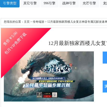
引擎类型
其它引擎
996引擎
战神引擎
光芒引擎
龙
您现在的位置：
主页
>
传奇端游
> 12月最新独家西楼儿女复古神器专属沉默攻速单
5.00
包月VIP免费下载
售价￥
12月最新独家西楼儿女复