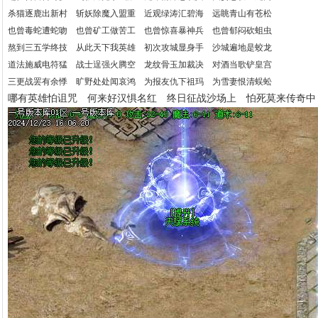
杀猫逐鹿出新村 斩妖除魔入盟重 近观绿涛汇碧海 远眺青山有苍松
也曾毒蛇遭蛇吻 也曾矿工做苦工 也曾惊喜暴神兵 也曾郁闷砍蛆虫
熬到三五学终技 从此天下我英雄 初次攻城显身手 沙城遍地是蛟龙
道法施威电符猛 战士逞强火腾空 龙纹骨玉加裁决 对酒当歌铲皇宫
三更战罢有余悸 旷野处处闻哀鸿 为报友仇下祖玛 为雪妻恨清蜈蚣
哪有英雄怕诅咒 何来好汉惧名红 终日征战沙场上 怕死莫来传奇中