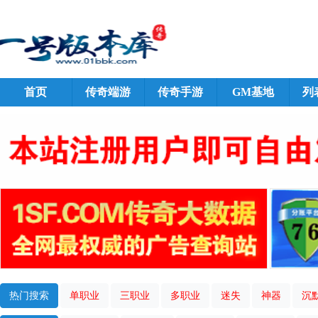
首页
传奇端游
传奇手游
GM基地
列
热门搜索
单职业
三职业
多职业
迷失
神器
沉