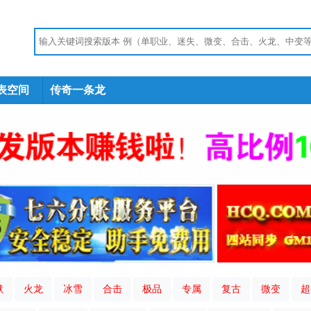
表空间
传奇一条龙
默
火龙
冰雪
合击
极品
专属
复古
微变
超