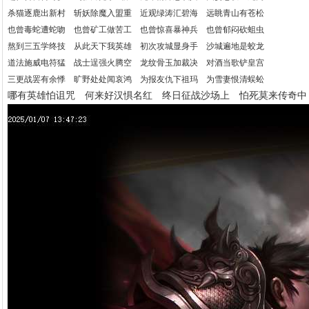
杀猫逐鹿出新村 斩妖除魔入盟重 近观绿涛汇碧海 远眺青山有苍松
也曾毒蛇遭蛇吻 也曾矿工做苦工 也曾惊喜暴神兵 也曾郁闷砍蛆虫
熬到三五学终技 从此天下我英雄 初次攻城显身手 沙城遍地是蛟龙
道法施威电符猛 战士逞强火腾空 龙纹骨玉加裁决 对酒当歌铲皇宫
三更战罢有余悸 旷野处处闻哀鸿 为报友仇下祖玛 为雪妻恨清蜈蚣
哪有英雄怕诅咒 何来好汉惧名红 终日征战沙场上 怕死莫来传奇中