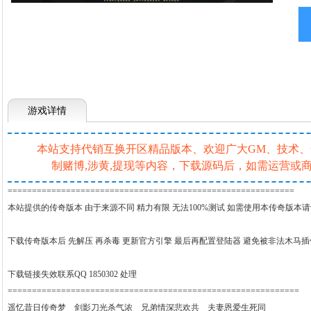
游戏详情
本站支持代销互换开区精品版本、欢迎广大GM、技术、一条
制赌博,涉黄,提现等内容，下载源码后，如需运营
===========================================================
本站提供的传奇版本 由于来源不同 精力有限 无法100%测试 如需使用本传奇版本
下载传奇版本后 先解压 再杀毒 更新官方引擎 最后再配置登陆器 避免被非法木马
下载链接失效联系QQ 1850302 处理
============================================================
遥忆昔日传奇梦 剑影刀光杀气浓 兄弟情深悲欢共 夫妻恩爱生死同