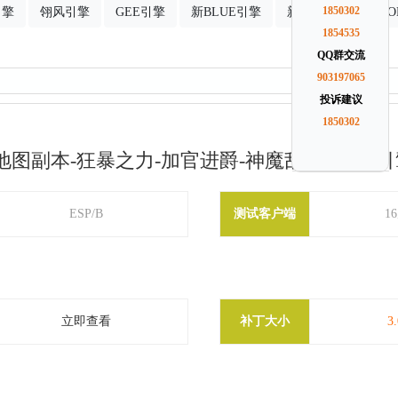
引擎
翎风引擎
GEE引擎
新BLUE引擎
新GOM引擎
1850302
G
1854535
QQ群交流
903197065
投诉建议
1850302
地图副本-狂暴之力-加官进爵-神魔乱舞-GOM引
ESP/B
测试客户端
1
立即查看
补丁大小
3