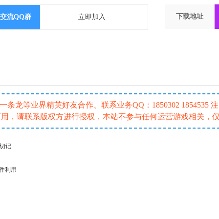
下载地址
交流QQ群
立即加入
龙等业界精英好友合作、联系业务QQ：1850302 185453
或商用，请联系版权方进行授权，本站不参与任何运营游戏相关，
请切记
插件利用