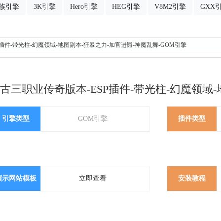
族引擎
3K引擎
Hero引擎
HEG引擎
V8M2引擎
GXX
插件-带光柱-幻魔领域-地图副本-狂暴之力-加官进爵-神魔乱舞-GOM引擎
三职业传奇版本-ESP插件-带光柱-幻魔领域-
引擎类型
GOM引擎
插件类型
演示网站模板
立即查看
安装教程