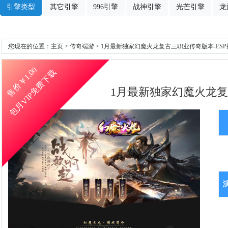
引擎类型
其它引擎
996引擎
战神引擎
光芒引擎
龙
您现在的位置：
主页
>
传奇端游
> 1月最新独家幻魔火龙复古三职业传奇版本-ESP
1.00
包月VIP免费下载
售价￥
1月最新独家幻魔火龙复古