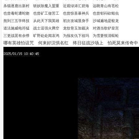
杀猫逐鹿出新村 斩妖除魔入盟重 近观绿涛汇碧海 远眺青山有苍松
也曾毒蛇遭蛇吻 也曾矿工做苦工 也曾惊喜暴神兵 也曾郁闷砍蛆虫
熬到三五学终技 从此天下我英雄 初次攻城显身手 沙城遍地是蛟龙
道法施威电符猛 战士逞强火腾空 龙纹骨玉加裁决 对酒当歌铲皇宫
三更战罢有余悸 旷野处处闻哀鸿 为报友仇下祖玛 为雪妻恨清蜈蚣
哪有英雄怕诅咒 何来好汉惧名红 终日征战沙场上 怕死莫来传奇中