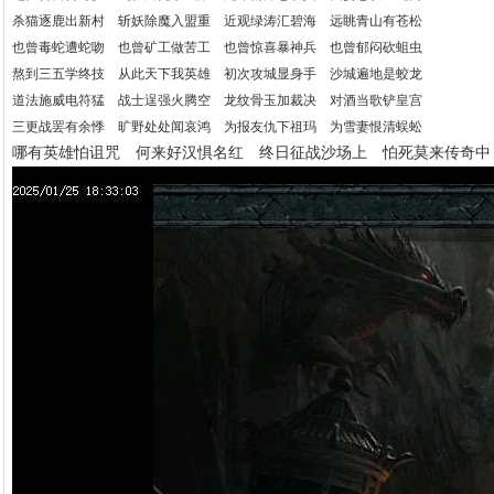
杀猫逐鹿出新村 斩妖除魔入盟重 近观绿涛汇碧海 远眺青山有苍松
也曾毒蛇遭蛇吻 也曾矿工做苦工 也曾惊喜暴神兵 也曾郁闷砍蛆虫
熬到三五学终技 从此天下我英雄 初次攻城显身手 沙城遍地是蛟龙
道法施威电符猛 战士逞强火腾空 龙纹骨玉加裁决 对酒当歌铲皇宫
三更战罢有余悸 旷野处处闻哀鸿 为报友仇下祖玛 为雪妻恨清蜈蚣
哪有英雄怕诅咒 何来好汉惧名红 终日征战沙场上 怕死莫来传奇中