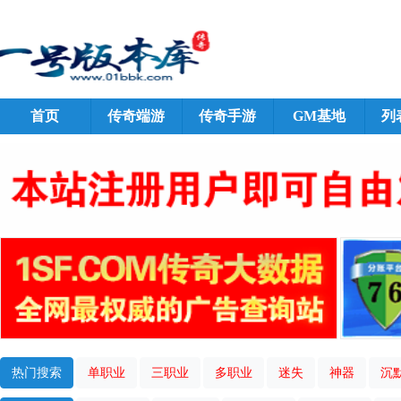
首页
传奇端游
传奇手游
GM基地
列
热门搜索
单职业
三职业
多职业
迷失
神器
沉