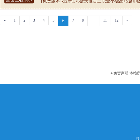
[免费版本]-最新1.76蓝天复古三职业小极品+5金币
«
1
2
3
4
5
7
8
11
12
»
6
...
4.免责声明:本
皖